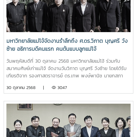
สามารถของบุคลากร โดยปัญญาประดิษฐ์ (AI) มีบทบาทสำคัญ
แนวปฏิบัติร่วมกันระหว่างมหาวิทยาลัยในโปรแกรม เสริมสร้าง
อย่างยิ่งต่อการเปลี่ยนแปลงรูปแบบการทำงานขององค์กรในทุก
ระบบนิเวศนวัตกรรมเชิงพาณิชย์อย่างยั่งยืน ภาพ : งานประสาน
ภาคส่วน การนำ AI มาประยุกต์ใช้จะช่วยเพิ่มประสิทธิภาพ ลดขั้น
งาน (กรุงเทพฯ) กองกลาง
ตอนที่ซ้ำซ้อน ยกระดับคุณภาพการให้บริการ และช่วยให้การ
ทำงานมีความแม่นยำและมีความรวดเร็วยิ่งขึ้น รวมถึงกระทรวง
อว.ออกแนวปฏิบัติใหม่เกี่ยวกับการสอนด้านปัญญาประดิษฐ์ (AI)
มหาวิทยาลัยแม่โจ้จัดงานรำลึกถึง ศ.ดร.วิภาต บุญศรี วัง
ในระดับอุดมศึกษา พ.ศ. 2568 เพื่อยกระดับการพัฒนากำลังคน
ซ้าย อธิการบดีคนแรก คนต้นแบบลูกแม่โจ้
ด้าน AI ตามนโยบายดิจิทัลของประเทศ พัฒนาแพลตฟอร์มการ
เรียนรู้ด้าน AI และนำไปประยุกต์ใช้ในกระบวนการทำงานใน
วันพฤหัสบดีที่ 30 ตุลาคม 2568 มหาวิทยาลัยแม่โจ้ ร่วมกับ
องค์กรหน่วยงานภาครัฐและเอกชน
สมาคมศิษย์เก่าแม่โจ้ จัดงานวันวิภาต บุญศรี วังซ้าย โดยได้รับ
เกียรติจาก รองศาสตราจารย์ ดร.เทพ พงษ์พานิช นายกสภา
มหาวิทยาลัยแม่โจ้ เป็นประธานในพิธี พร้อมด้วย รอง
30 ตุลาคม 2568 |
3047
ศาสตราจารย์ ดร.วีระพล ทองมา อธิการบดี นำทีมคณะผู้บริหาร
คณาจารย์ ตัวแทนศิษย์เก่าแม่โจ้รุ่นต่างๆ และนักศึกษา กล่าว
สดุดี วางพวงมาลา เพื่อแสดงความกตัญญูกตเวที รำลึกถึงคุณ
ความดีของ ศาสตราจารย์ ดร.วิภาต บุญศรี วังซ้าย อธิการบดี
คนแรกของแม่โจ้ ณ ณ ลานอนุสาวรีย์ศาสตราจารย์ ดร.วิภาต
บุญศรี วังซ้าย สำนักหอสมุด มหาวิทยาลัยแม่โจ้ศาสตราจารย์
ดร.วิภาต บุญศรี วังซ้าย ศิษย์เก่าแม่โจ้ รุ่น 1 เป็นชาวจังหวัดแพร่