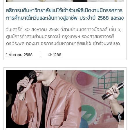
อธิการบดีมหาวิทยาลัยแม่โจ้เข้าร่วมพิธีเปิดงานนิทรรศการ
การศึกษาไต้หวันและเส้นทางสู่อาชีพ ประจำปี 2568 และลง
นามความร่วมมือด้านวิชาการด้านการศึกษากับ
วันเสาร์ที่ 30 สิงหาคม 2568 ที่สามย่านมิตรทาวน์ฮอลล์ (ชั้น 5)
มหาวิทยาลัยในไต้หวัน
ศูนย์การค้าสามย่านมิตรทาวน์ กรุงเทพฯ รองศาสตราจารย์
ดร.วีระพล ทองมา อธิการบดีมหาวิทยาลัยแม่โจ้ เข้าร่วมพิธีเปิด
งานนิทรรศการการศึกษาไต้หวันและเส้นทางสู่อาชีพ ประจำปี
1 กันยายน 2568 |
1288
2568 และลงนามความร่วมมือด้านวิชาการด้านการศึกษากับ
มหาวิทยาลัยในไต้หวัน จำนวน 3 มหาวิทยาลัย 1. National
Pingtung University of Science and Technology 2.
National Chung Hsing University 3. National Sun Yat-
sen Universityโดยการจัดงานดังกล่าวมีวัตถุประสงค์เพื่อเสริม
สร้างความร่วมมือด้านการศึกษาไต้หวันและไทย ส่งเสริมการแลก
เปลี่ยนระหว่างภาคการศึกษากับภาคอุตสาหกรรม ตลอดจนยก
ระดับการรับรู้เกี่ยวกับการศึกษาระดับอุดมศึกษาของไต้หวันใน
ประเทศไทย โดยมีมหาวิทยาลัยจากไต้หวันเข้าร่วมทั้งสิ้น 39 แห่ง
และมีบริษัทไต้หวัน 12 แห่ง มาตั้งบูธรับสมัครคนไทยเข้าทำงาน
ข่าว/ภาพ : งานประสานงาน (สป.อว. กรุงเทพฯ) กองกลาง