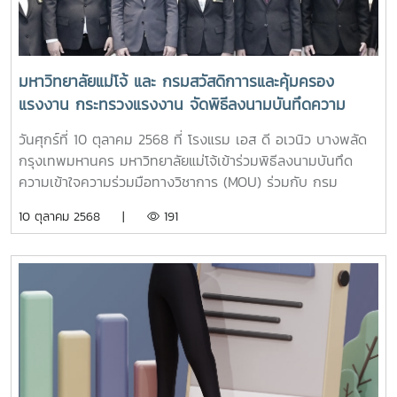
ให้เยาวชน ประชาชน นักวิชาการ ภาคเอกชน และผู้กำหนด
นโยบายได้ตระหนักถึงคุณค่าและศักยภาพของทรัพยากรไทย เพื่อ
การพัฒนาประเทศอย่างสร้างสรรค์และยั่งยืน ตลอดจนเป็นการ
เฉลิมฉลองในโอกาสที่มหาวิทยาลัยแม่โจ้ครบรอบ 90 ปี อันเป็น
มหาวิทยาลัยแม่โจ้ และ กรมสวัสดิกาารและคุ้มครอง
หมุดหมายแห่งความภาคภูมิใจและการพัฒนาอย่างต่อเนื่องภายใน
แรงงาน กระทรวงแรงงาน จัดพิธีลงนามบันทึดความ
งาน จะมีการจัดนิทรรศการพิเศษ "หวนดูทรัพย์สิ่งสินตน อพ.สธ.
เข้าใจความร่วมมือทางวิชาการ เพื่อส่งเสริมและสนับสนุน
มหาวิทยาลัยแม่โจ้" ภายใต้แนวคิด "รากแก้วมั่นคงมั่งคั่ง" สะท้อน
วันศุกร์ที่ 10 ตุลาคม 2568 ที่ โรงแรม เอส ดี อเวนิว บางพลัด
ด้านวิชาชีพ ด้านแรงงาน ด้านความปลอดภัยในการทำงาน
บทบาทของมหาวิทยาลัยด้านการเกษตรที่เก่าแก่และมั่นคงของ
กรุงเทพมหานคร มหาวิทยาลัยแม่โจ้เข้าร่วมพิธีลงนามบันทึด
และด้านสารสนเทศ
ประเทศไทย ซึ่งก่อตั้งมา ตั้งแต่ปี พ.ศ. 2477 จากโรงเรียนครู
ความเข้าใจความร่วมมือทางวิชาการ (MOU) ร่วมกับ กรม
ประถมกสิกรรมภาคเหนือ จนพัฒนาเป็นมหาวิทยาลัยแม่โจ้ใน
สวัสดิการและคุ้มครองแรงงาน กระทรวงแรงงาน โดยได้รับ
10 ตุลาคม 2568 |
191
ปัจจุบันอีกหนึ่งไฮไลท์สำคัญคือ "งานเกษตรแม่โจ้" มหกรรม
เกียรติจาก รองศาสตราจารย์ ดร.วีระพล ทองมา อธิการบดี
ต้นไม้ ผลิตภัณฑ์เกษตร สินค้าชุมชน ร้านอาหาร และการแสดง
มหาวิทยาลัยแม่โจ้ และ เรือเอก สาโรจน์ คมคาย อธิบดีกรม
ศิลปวัฒนธรรม จากสถานศึกษาและศิลปินรับเชิญ ตลอด 7 วัน
สวัสดิการและคุ้มครองแรงงาน (กสร.) เป็นผู้แทนลงนามทั้งสอง
7 คืน นอกจากนี้ยังมีการประชุมวิชาการและนิทรรศการงานสวน
ฝ่าย และมี นายศักดิ์ศิลป์ ตุลาธร รองอธิบดี กสร. รอง
พฤกษศาสตร์โรงเรียน 98 โรงเรียน การประชุมและนิทรรศการ
ศาสตราจารย์ ดร.ชัยยศ สัมฤทธิ์สกุล รองอธิการบดี , รอง
งานฐานทรัพยากรท้องถิ่น 38 หน่วยงาน การจัดนิทรรศการ
ศาสตราจารย์ ดร.สมเกียรติ ชัยพิบูลย์ คณบดีคณะสารสนเทศ
หน่วยงานสนองพระราชดำริฯ 126 หน่วยงาน การประชุมชมรม
และการสื่อสาร , นายทวีสิทธิ์ บุญธรรม ผู้บริหารกองความ
คณะปฏิบัติงานวิทยาการ อพ.สธ. และแปลงสาธิตและฐานการ
ปลอดภัยแรงงาน กสร. ร่วมลงนามเป็นสักขีพยาน รวมทั้งมีคณะ
เรียนรู้ด้านการเกษตรด้าน อธิการบดีมหาวิทยาลัยแม่โจ้ กล่าวว่า
ผู้บริหาร บุคลากรกร ทั้ง 2 หน่วยงานเข้าร่วมเป็นเกียรติในพิธี .