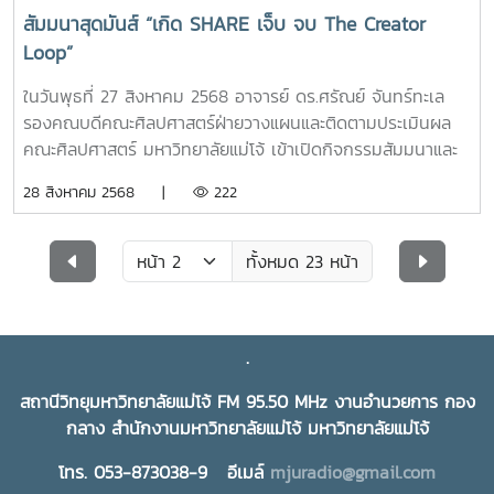
สัมมนาสุดมันส์ “เกิด SHARE เจ็บ จบ The Creator
Loop”
ในวันพุธที่ 27 สิงหาคม 2568 อาจารย์ ดร.ศรัณย์ จันทร์ทะเล
รองคณบดีคณะศิลปศาสตร์ฝ่ายวางแผนและติดตามประเมินผล
คณะศิลปศาสตร์ มหาวิทยาลัยแม่โจ้ เข้าเปิดกิจกรรมสัมมนาและ
สร้างสรรค์ผู้ประกอบการด้านนิเทศศาสตร์ ในหัวข้อ “เกิด
28 สิงหาคม 2568 |
222
SHARE เจ็บ จบ The Creator Loop เส้นทางนักสร้างสรรค์”
จัดโดยสาขาวิชานิเทศศาสตร์บูรณาการ คณะศิลปศาสตร์
มหาวิทยาลัยแม่โจ้ ณ ห้องประชุม ศูนย์การศึกษาและฝึกอบรม
ทั้งหมด 23 หน้า
นานาชาติ มหาวิทยาลัยแม่โจ้งานสัมมนาดังกล่าวจัดขึ้นเพื่อให้
นักศึกษาได้รับความรู้เกี่ยวกับกระบวนการจัดสัมมนาและฝึก
ปฏิบัติการจริง พร้อมทั้งเปิดประสบการณ์จริงที่เปลี่ยน
.
“อุปสรรค” ให้กลายเป็น “ขั้นบันไดสู่ความสำเร็จ” โดยครีเอเตอร์
มากฝีมือ 3 ท่าน ได้แก่1.คุณพ้อยท์ ชลวิทย์ มีทองคำ (นักแสดง
สถานีวิทยุมหาวิทยาลัยแม่โจ้ FM 95.50 MHz งานอำนวยการ กอง
ช่อง ONE31) – ตัวแทนสายบันเทิง เล่ามุมมองการสร้างผลงาน
กลาง สำนักงานมหาวิทยาลัยแม่โจ้ มหาวิทยาลัยแม่โจ้
จากหน้ากล้องสู่ใจคนดู2.คุณเติร์ก รัชกฤต ปริยปุณยภา (Turk
TK) – ครีเอเตอร์สายคอนเทนต์ภาษาอังกฤษ ที่จะพาคุณไต่บันได
โทร. 053-873038-9 อีเมล์
mjuradio@gmail.com
สู่คอนเทนต์สุดไวรัล3.คุณยู กตัญญู สว่างศรี