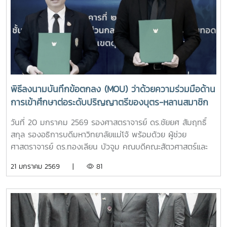
พิธีลงนามบันทึกข้อตกลง (MOU) ว่าด้วยความร่วมมือด้าน
การเข้าศึกษาต่อระดับปริญญาตรีของบุตร-หลานสมาชิก
สหกรณ์ผู้เลี้ยงโคนม
วันที่ 20 มกราคม 2569 รองศาสตราจารย์ ดร.ชัยยศ สัมฤทธิ์
สกุล รองอธิการบดีมหาวิทยาลัยแม่โจ้ พร้อมด้วย ผู้ช่วย
ศาสตราจารย์ ดร.ทองเลียน บัวจูม คณบดีคณะสัตวศาสตร์และ
เทคโนโลยี มหาวิทยาลัยแม่โจ้ ร่วมเป็นตัวแทนลงนามและพยาน
21 มกราคม 2569 |
81
ในพิธีลงนามบันทึกข้อตกลง (MOU) ว่าด้วยความร่วมมือด้านการ
เข้าศึกษาต่อระดับปริญญาตรีของบุตร - หลานสมาชิกสหกรณ์ผู้
เลี้ยงโคนม ระหว่างกรมส่งเสริมสหกรณ์ และมหาวิทยาลัยชั้นนำ 6
แห่ง โดยได้รับเกียรติจาก นายนิรันดร์ มูลธิดา อธิบดีกรมส่ง
เสริมสหกรณ์ เป็นประธานในพิธี ในการนี้ นายณฤทธิ์ บุญชัย