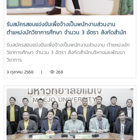
มหาวิทยาลัยแม่โจ้ ได้ดำเนินงานสืบสานพระราชปณิธานใน
ทั้งนี้ การลงนามในบันทึกความเข้าใจดังกล่าว มีวัตถุประสงค์เพื่อ
โครงการพระราชดำริต่าง ๆ โดยเฉพาะ โครงการอนุรักษ์
แลกเปลี่ยนและถ่ายทอดองค์ความรู้ด้านวิชาการ วิชาชีพ แรงงาน
พันธุกรรมพืชอันเนื่องมาจากพระราชดำริ นอกจากนี้ ยังได้ขับ
ความปลอดภัย และสารสนเทศ พัฒนาบุคลากรให้มีความรู้ ความ
รับสมัครสอบแข่งขันเพื่อจ้างเป็นพนักงานส่วนงาน
เคลื่อนแนวทาง "คาร์บอนคลีนอย่างยั่งยืน" ที่มุ่งสู่ความเป็นกลาง
สามารถ และทักษะที่ทันต่อการเปลี่ยนแปลงในโลกยุคใหม่
ตำแหน่งนักวิชาการศึกษา จำนวน 3 อัตรา สังกัดสำนัก
ทางคาร์บอนด้วยทั้งนี้ รองผู้ว่าราชการจังหวัดเชียงใหม่ ก็ได้
สนับสนุนงานวิจัยและบริการวิชาการเพื่อยกระดับคุณภาพชีวิตและ
บริหารและพัฒนาวิชาการ
กล่าวเพิ่มเติมว่า จังหวัดเชียงใหม่มีศักยภาพและความพร้อมใน
สภาพการทำงานของแรงงานและส่งเสริมการใช้เทคโนโลยีและ
รับสมัครสอบแข่งขันเพื่อจ้างเป็นพนักงานส่วนงาน ตำแหน่งนัก
การรองรับนักท่องเที่ยวและผู้ที่จะเข้ามาเยือนในทุกด้าน ทั้งด้าน
สารสนเทศในการบริหารจัดการและคุ้มครองสวัสดิภาพแรงงาน
วิชาการศึกษา จำนวน 3 อัตรา สังกัดสำนักบริหารและพัฒนา
ทรัพยากร การคมนาคม โรงแรม/ห้องพัก สถานที่จัดงานต่างๆ
วิชาการ
ที่สำคัญคือประชาชนมีมิตรไมตรีที่ดีและพร้อมต้อนรับผู้คนที่จะเข้า
3 ตุลาคม 2568 |
268
มาเยือน จึงขอให้มั่นใจว่าทุกกิจกรรมที่จะจัดขึ้นในจังหวัด
เชียงใหม่ล้วนเกิดจากความตั้งใจของทุกภาคส่วนที่จะช่วยกันขับ
เคลื่อนกระตุ้นเศรษฐกิจและถือเป็นโอกาสอันที่ดีจะได้โชว์ความ
สำเร็จให้กับผู้คนได้เห็นเป็นที่ประจักษ์อย่างกว้างขวางด้วยข่าว :
สำนักงานประชาสัมพันธ์จังหวัดเชียงใหม่ภาพ : เครือข่าาย
MJUConnect