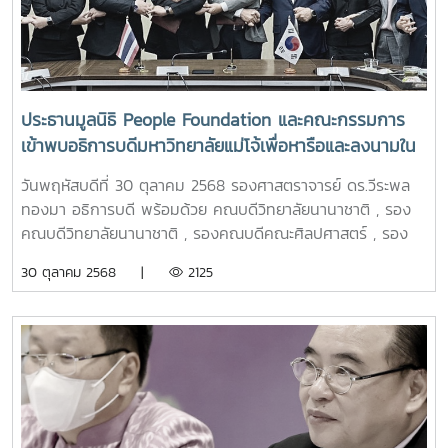
เกิดเมื่อวันที่ 12 มีนาคม 2459 หลังจากสอบไล่ได้มัธยมปีที่ 6
จากโรงเรียนพิริยาลัย จ.แพร่ ก็ได้เข้าศึกษาต่อที่โรงเรียนยุพราช
วิทยาลัย จ.เชียงใหม่ และย้ายมาเรียนที่โรงเรียนฝึกหัดครูประถม
กสิกรรมแม่โจ้ เมื่อปี 2477 ซึ่งถือเป็นรุ่น 1 รุ่นบุกเบิกและสร้างแม่
โจ้ เมื่อจบจากแม่โจ้ท่านสอบชิงทุนหลวงไปศึกษาต่อมหาวิทยาลัย
ประธานมูลนิธิ People Foundation และคณะกรรมการ
ในฟิลิปปินส์ จนจบปริญญาตรี ปี พ.ศ. 2484 จึงกลับมารับ
เข้าพบอธิการบดีมหาวิทยาลัยแม่โจ้เพื่อหารือและลงนามใน
ราชการเป็นอาจารย์ที่แม่โจ้ ตำแหน่งอาจารย์ผู้ปกครองนาน 6 ปี
ข้อตกลงความร่วมมือระหว่างสถาบัน
จากนั้นท่านไปลงสมัครผู้แทนราษฎร 2 ครั้ง พอถึงปี พ.ศ. 2497
วันพฤหัสบดีที่ 30 ตุลาคม 2568 รองศาสตราจารย์ ดร.วีระพล
ท่านกลับเข้ารับราชการเป็นอาจารย์ใหญ่ชั้นเอกของโรงเรียน
ทองมา อธิการบดี พร้อมด้วย คณบดีวิทยาลัยนานาชาติ , รอง
เกษตรกรรมแม่โจ้ จวบจนกระทั่งได้เป็นอธิการบดีคนแรกของ
คณบดีวิทยาลัยนานาชาติ , รองคณบดีคณะศิลปศาสตร์ , รอง
สถาบันเทคโนโลยีการเกษตรแม่โจ้ถึง 2 สมัยท่านเป็นครูผู้สร้าง
คณบดีคณะผลิตกรรมการเกษตร ร่วมให้การต้อนรับ Mr.
30 ตุลาคม 2568 |
2125
และพัฒนาแม่โจ้ให้เจริญ เป็นผู้มีคุณูปการต่อวงการอาชีวเกษตร
Chuang Yoo-seok ประธานกรรมการ และคณะผู้แทนมูลนิธิ
ของประเทศไทย ปลดแอกข้อจำกัดของวงการอาชีวเกษตรในอดีต
People Foundation ประเทศสาธารณรัฐเกาหลี ในโอกาสที่มา
บุคคลผู้เป็นต้นแบบนักต่อสู้ เอาชนะอุปสรรค คนต้นแบบลูกแม่โจ้
เยือนมหาวิทยาลัยแม่โจ้เพื่อหารือและลงนามความร่วมมือทาง
ผู้ให้อมตะโอวาท “งานหนักไม่เคยฆ่าคน” คติพจน์ประจำใจของลูก
วิชาการ (MOU) ในการส่งเสริมและสนับสนุนความร่วมมือทาง
แม่โจ้จวบจนปัจจุบัน
ด้านวิชาการ ศิลปวัฒนธรรม ภาษาเกาหลี