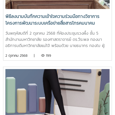
พิธีลงนามบันทึกความเข้าใจความร่วมมือทางวิชาการ
โครงการพัฒนาระบบเครือข่ายสื่อสารโทรคมนาคม
ระหว่างมหาวิทยาลัยแม่โจ้ กับ บริษัท โทรคมนาคมแห่ง
วันพฤหัสบดีที่ 2 ตุลาคม 2568 ที่ห้องประชุมรวงผึ้ง ชั้น 5
ชาติ จำกัด (มหาชน)
สำนักงานมหาวิทยาลัย รองศาสตราจารย์ ดร.วีระพล ทองมา
อธิการบดีมหาวิทยาลัยแม่โจ้ พร้อมด้วย นายธนากร ทองใบ ผู้
ช่วยกรรมการผู้จัดการใหญ่กลุ่มขายและปฏิบัติการลูกค้าภาค
2 ตุลาคม 2568 |
199
เหนือ บริษัท โทรคมนาคมแห่งชาติ จำกัด (มหาชน) หรือ NT
ร่วมลงนามบันทึกความเข้าใจความร่วมมือทางวิชาการโครงการ
พัฒนาระบบเครือข่ายสื่อสารโทรคมนาคมการร่วมลงนามความ
ร่วมมือจัดทำบันทึกข้อตกลงทางวิชาการในครั้งนี้ เพื่อเป็นการ
สนับสนุนด้านระบบสื่อสารโทรคมนาคม การพัฒนาระบบ รวมถึง
ขยายโครงข่ายสื่อสัญญาณ และระบบเทคโนโลยีสารสนเทศให้มี
ประสิทธิภาพ สามารถตอบโจทย์ความต้องการใช้งานทั้งในด้าน
การศึกษา วิชาการ การวิจัยตลอดจนนวัตกรรมต่าง ๆ และ
สามารถต่อยอดไปสู่การสนับสนุนพันธกิจของมหาวิทยาลัยแม่โจ้