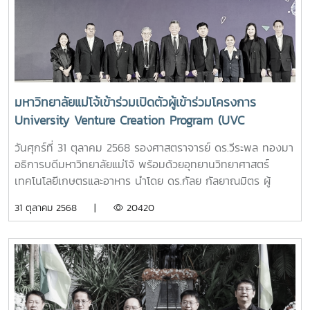
Towards an Intelligent Future" หรือ “พลิกโฉมการทำงาน
ด้วย AI: ขับเคลื่อนสู่อนาคตอัจฉริยะ , รองศาสตราจารย์ ดร.วีระ
พล ทองมา อธิการบดีมหาวิทยาลัยแม่โจ้ กล่าวต้อนรับ และ นาย
เรวัต รัตนกาญจน์ ประธานที่ประชุมสภาข้าราชการ พนักงานและ
ลูกจ้าง มหาวิทยาลัยแห่งประเทศไทย (ปขมท.) กล่าวรายงาน
ณ สำนักบริการวิชาการ มหาวิทยาลัยเชียงใหม่ จังหวัดเชียงใหม่
มหาวิทยาลัยแม่โจ้เข้าร่วมเปิดตัวผู้เข้าร่วมโครงการ
ในโอกาสนี้ ก่อนเริ่มกิจกรรม ผู้เข้าร่วมประชุมได้ร่วมยืนสงบนิ่ง
University Venture Creation Program (UVC
เพื่อถวายความอาลัยแด่ สมเด็จพระนางเจ้าสิริกิติ์ พระบรม
Program) ในงาน Thai-Bispa Day 2025
ราชินีนาถ พระบรมราชชนนีพันปีหลวง พร้อมน้อมรำลึกในพระ
วันศุกร์ที่ 31 ตุลาคม 2568 รองศาสตราจารย์ ดร.วีระพล ทองมา
มหากรุณาธิคุณอันหาที่สุดมิได้ หลังจากนั้นได้ดำเนินกิจกรรมเปิด
อธิการบดีมหาวิทยาลัยแม่โจ้ พร้อมด้วยอุทยานวิทยาศาสตร์
การประชุมวิชาการ ครั้งที่ 13 ซึ่งในปีนี้มีผู้เข้าร่วมอบรมประกอบ
เทคโนโลยีเกษตรและอาหาร นำโดย ดร.กัลย กัลยาณมิตร ผู้
ด้วย บุคลากรสายสนับสนุนจาก 30 สถาบันการศึกษาทั่วประเทศ
อำนวยการ และทีมพนักงานอุทยานฯ เข้าร่วมเปิดตัวผู้เข้าร่วม
31 ตุลาคม 2568 |
20420
และเครือข่ายองค์กรปกครองส่วนท้องถิ่น จำนวน 179 คน เป็น
โครงการ University Venture Creation Program (UVC
กิจกรรม WORKSHOP ในหัวข้อ “พลังแห่งการเปลี่ยนแปลงของ
Program) ในงาน Thai-Bispa Day 2025 ทั้งนี้ UVC Program
AI ที่ช่วยขับเคลื่อนงานสู่อนาคตอัจฉริยะ” และ“ทำงานฉลาดขึ้น
เป็นแพลตฟอร์มที่ช่วยสนับสนุนให้มหาวิทยาลัยไทยสามารถ
ด้วย AI” เพื่อให้ผู้เข้ารับการอบรมได้มีความเข้าใจเกี่ยวกับ
พัฒนากลไกการใช้ประโยชน์ผลงานวิจัยและทรัพย์สินทางปัญญา
บทบาทของ AI ในการพัฒนาองค์กรและปรับปรุงกระบวนการ
(IP) ผ่านการสร้าง spin-off ที่มีศักยภาพในการเติบโตเป็น
ทำงาน ส่งเสริมการแลกเปลี่ยนความรู้ พัฒนาทักษะและความ
regional startup รวมทั้งเป็นการสร้างเครือข่ายการแลกเปลี่ยน