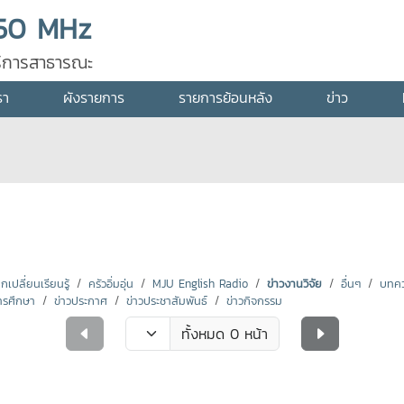
50 MHz
ุบริการสาธารณะ
รา
ผังรายการ
รายการย้อนหลัง
ข่าว
ปลี่ยนเรียนรู้
ครัวอิ่มอุ่น
MJU English Radio
ข่าวงานวิจัย
อื่นๆ
บทคว
ารศึกษา
ข่าวประกาศ
ข่าวประชาสัมพันธ์
ข่าวกิจกรรม
ทั้งหมด 0 หน้า