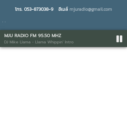
โทร. 053-873038-9 อีเมล์
mjuradio@gmail.com
. .
MJU RADIO FM 95.50 MHZ
Web Template Management 2021
DJ Mike Llama - Llama Whippin' Intro
นโยบายการพัฒนาระบบ
|
ทีมพัฒนาระบบ