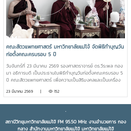
สามารถหาซื้อสินค้าได้งานขึ้นเปิดให้บริการทุกวัน ตั้งแต่เวลา
08.00 - 17.00 น.สอบถามรายละเอียดเพิ่มเติม โทร. 084-
4888305แผนที่ :
https://maps.app.goo.gl/JDtHViw1tcQPDB9S9
คณะสัตวแพทยศาสตร์ มหาวิทยาลัยแม่โจ้ จัดพิธีทำบุญวัน
ก่อตั้งคณะครบรอบ 5 ปี
วันจันทร์ที่ 23 มีนาคม 2569 รองศาสตราจารย์ ดร.วีระพล ทอง
มา อธิการบดี เป็นประธานในพิธีทำบุญวันก่อตั้งคณะครบรอบ 5
ปี คณะสัตวแพทยศาสตร์ เพื่อความเป็นสิริมงคลและเป็นเครื่อง
ยึดเหนี่ยวจิตใจในการทำงานร่วมกันของบุคลากรและนักศึกษา ใน
23 มีนาคม 2569 |
152
โอกาสนี้ได้รับเกียรติจาก ผู้บริหารมหาวิทยาลัย ผู้บริหารคณะสัตว
แพทยศาสตร์ บุคลากร และนักศึกษาสาขาวิชาเทคนิคการ
สัตวแพทย์และการพยาบาลสัตว์ เข้าร่วมพิธีฯ ณ คณะสัตว
.
แพทยศาสตร์ มหาวิทยาลัยแม่โจ้
สถานีวิทยุมหาวิทยาลัยแม่โจ้ FM 95.50 MHz งานอำนวยการ กอง
กลาง สำนักงานมหาวิทยาลัยแม่โจ้ มหาวิทยาลัยแม่โจ้