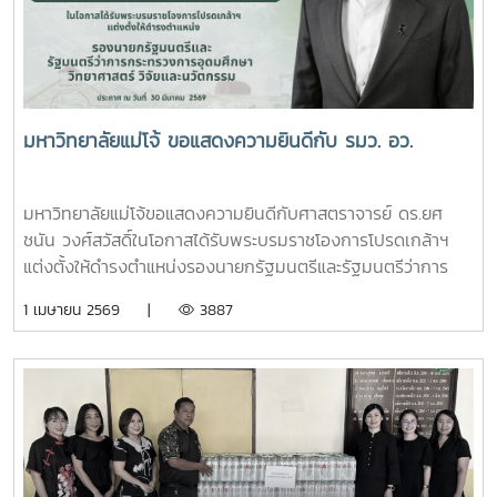
มหาวิทยาลัยแม่โจ้ ขอแสดงความยินดีกับ รมว. อว.
มหาวิทยาลัยแม่โจ้ขอแสดงความยินดีกับศาสตราจารย์ ดร.ยศ
ชนัน วงศ์สวัสดิ์ในโอกาสได้รับพระบรมราชโองการโปรดเกล้าฯ
แต่งตั้งให้ดำรงตำแหน่งรองนายกรัฐมนตรีและรัฐมนตรีว่าการ
กระทรวงการอุดมศึกษา วิทยาศาสตร์ วิจัยและนวัตกรรมประกาศ
1 เมษายน 2569 |
3887
ณ วันที่ 30 มีนาคม 2569