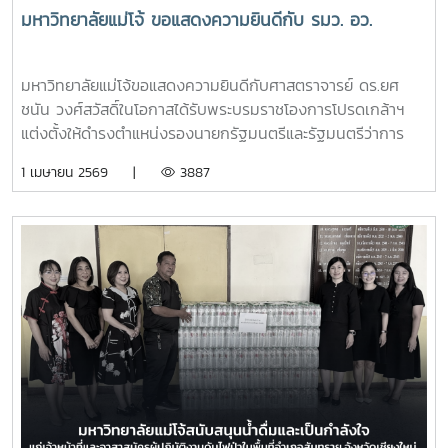
มหาวิทยาลัยแม่โจ้ ขอแสดงความยินดีกับ รมว. อว.
มหาวิทยาลัยแม่โจ้ขอแสดงความยินดีกับศาสตราจารย์ ดร.ยศ
ชนัน วงศ์สวัสดิ์ในโอกาสได้รับพระบรมราชโองการโปรดเกล้าฯ
แต่งตั้งให้ดำรงตำแหน่งรองนายกรัฐมนตรีและรัฐมนตรีว่าการ
กระทรวงการอุดมศึกษา วิทยาศาสตร์ วิจัยและนวัตกรรมประกาศ
1 เมษายน 2569 |
3887
ณ วันที่ 30 มีนาคม 2569