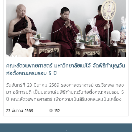
ความสะดวกให้กับผู้ที่ต้องการซื้อสินค้าเกษตรอินทรีย์ของ
ศูนย์วิจัยและพัฒนาเกษตรธรรมชาติ มหาวิทยาลัยแม่โจ้ ให้
สามารถหาซื้อสินค้าได้งานขึ้นเปิดให้บริการทุกวัน ตั้งแต่เวลา
08.00 - 17.00 น.สอบถามรายละเอียดเพิ่มเติม โทร. 084-
4888305แผนที่ :
https://maps.app.goo.gl/JDtHViw1tcQPDB9S9
คณะสัตวแพทยศาสตร์ มหาวิทยาลัยแม่โจ้ จัดพิธีทำบุญวัน
ก่อตั้งคณะครบรอบ 5 ปี
วันจันทร์ที่ 23 มีนาคม 2569 รองศาสตราจารย์ ดร.วีระพล ทอง
มา อธิการบดี เป็นประธานในพิธีทำบุญวันก่อตั้งคณะครบรอบ 5
ปี คณะสัตวแพทยศาสตร์ เพื่อความเป็นสิริมงคลและเป็นเครื่อง
ยึดเหนี่ยวจิตใจในการทำงานร่วมกันของบุคลากรและนักศึกษา ใน
23 มีนาคม 2569 |
152
โอกาสนี้ได้รับเกียรติจาก ผู้บริหารมหาวิทยาลัย ผู้บริหารคณะสัตว
แพทยศาสตร์ บุคลากร และนักศึกษาสาขาวิชาเทคนิคการ
สัตวแพทย์และการพยาบาลสัตว์ เข้าร่วมพิธีฯ ณ คณะสัตว
.