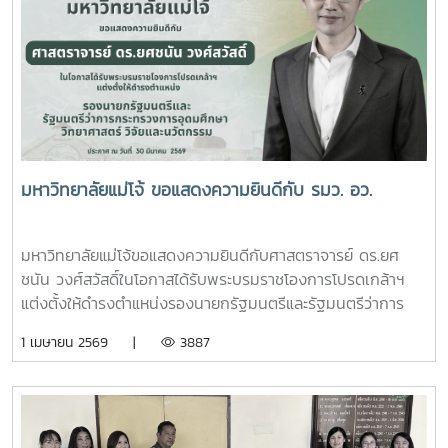
มหาวิทยาลัยแม่โจ้ ขอแสดงความยินดีกับ รมว. อว.
มหาวิทยาลัยแม่โจ้ขอแสดงความยินดีกับศาสตราจารย์ ดร.ยศ
ชนัน วงศ์สวัสดิ์ในโอกาสได้รับพระบรมราชโองการโปรดเกล้าฯ
แต่งตั้งให้ดำรงตำแหน่งรองนายกรัฐมนตรีและรัฐมนตรีว่าการ
กระทรวงการอุดมศึกษา วิทยาศาสตร์ วิจัยและนวัตกรรมประกาศ
1 เมษายน 2569 |
3887
ณ วันที่ 30 มีนาคม 2569