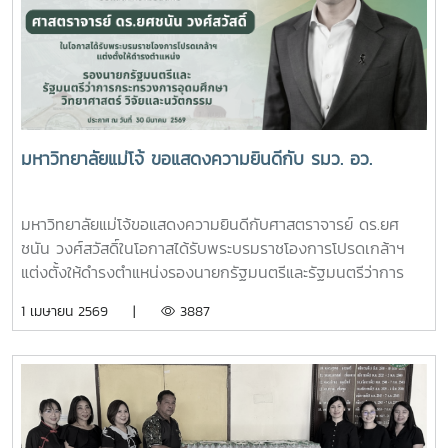
มหาวิทยาลัยแม่โจ้ ขอแสดงความยินดีกับ รมว. อว.
มหาวิทยาลัยแม่โจ้ขอแสดงความยินดีกับศาสตราจารย์ ดร.ยศ
ชนัน วงศ์สวัสดิ์ในโอกาสได้รับพระบรมราชโองการโปรดเกล้าฯ
แต่งตั้งให้ดำรงตำแหน่งรองนายกรัฐมนตรีและรัฐมนตรีว่าการ
กระทรวงการอุดมศึกษา วิทยาศาสตร์ วิจัยและนวัตกรรมประกาศ
1 เมษายน 2569 |
3887
ณ วันที่ 30 มีนาคม 2569