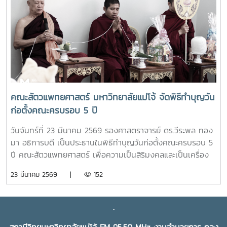
ศูนย์วิจัยและพัฒนาเกษตรธรรมชาติ มหาวิทยาลัยแม่โจ้ ให้
สามารถหาซื้อสินค้าได้งานขึ้นเปิดให้บริการทุกวัน ตั้งแต่เวลา
08.00 - 17.00 น.สอบถามรายละเอียดเพิ่มเติม โทร. 084-
4888305แผนที่ :
https://maps.app.goo.gl/JDtHViw1tcQPDB9S9
คณะสัตวแพทยศาสตร์ มหาวิทยาลัยแม่โจ้ จัดพิธีทำบุญวัน
ก่อตั้งคณะครบรอบ 5 ปี
วันจันทร์ที่ 23 มีนาคม 2569 รองศาสตราจารย์ ดร.วีระพล ทอง
มา อธิการบดี เป็นประธานในพิธีทำบุญวันก่อตั้งคณะครบรอบ 5
ปี คณะสัตวแพทยศาสตร์ เพื่อความเป็นสิริมงคลและเป็นเครื่อง
ยึดเหนี่ยวจิตใจในการทำงานร่วมกันของบุคลากรและนักศึกษา ใน
23 มีนาคม 2569 |
152
โอกาสนี้ได้รับเกียรติจาก ผู้บริหารมหาวิทยาลัย ผู้บริหารคณะสัตว
แพทยศาสตร์ บุคลากร และนักศึกษาสาขาวิชาเทคนิคการ
สัตวแพทย์และการพยาบาลสัตว์ เข้าร่วมพิธีฯ ณ คณะสัตว
.
แพทยศาสตร์ มหาวิทยาลัยแม่โจ้