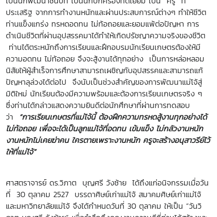
เป็นนักพัฒนาชนบท เป็นนักปกครองที่ดีเยี่ยม เป็น
“
ครู”
ที่
ประเสริฐ จากการทำงานหนักและผ่านประสบการณ์ต่างๆ ทำให้ชีวิต
ท่านแข็งแกร่ง ทรหดอดทน ไม่ท้อถอยและยอมแพ้ต่อปัญหา การ
ดำเนินชีวิตที่ผ่านอุปสรรคมาได้ทำให้เกิดปรัชญาความจริงของชีวิต
ท่านได้ตระหนักถึงการเรียนและฝึกอบรมนักเรียนเกษตรต้องให้มี
ความอดทน ไม่ท้อถอย จึงจะสู้งานได้ทุกอย่าง
เป็นการหล่อหลอม
นิสัยให้ผู้สำเร็จการศึกษาสามารถเผชิญกับอุปสรรคและสามารถแก้
ปัญหาลุล่วงได้ต่อไป
จึงนับเป็นช่วงสำคัญของการพัฒนาแม่โจ้สู่
มิติใหม่ นักเรียนต้องมีความพร้อมและต้องการเรียนเกษตรจริง ๆ
ซึ่งท่านได้กล่าวแสดงความยินดีต่อนักศึกษาที่ผ่านการทดสอบ
ว่า
“
การเรียนเกษตรที่แม่โจ้นี้ ต้องฝึกความทรหดสู้งานทุกอย่างได้
ไม่ท้อถอย เพื่อจะได้เป็นลูกแม่โจ้ที่อดทน เข้มแข็ง ไม่กลัวงานหนัก
งานหนักไม่เคยฆ่าคน ใครตายเพราะงานหนัก ครูจะสร้างอนุสาวรีย์ไว้
ให้ที่แม่โจ้”
ศาสตราจารย์ ดร.วิภาต
บุญศรี
วังซ้าย
ได้ถึงแก่อนิจกรรมเมื่อวัน
ที่
30
ตุลาคม
2527
บรรดาศิษย์เก่าแม่โจ้ สมาคมศิษย์เก่าแม่โจ้
และมหาวิทยาลัยแม่โจ้ จึงได้กำหนดวันที่
30
ตุลาคม ให้เป็น “วันวิ