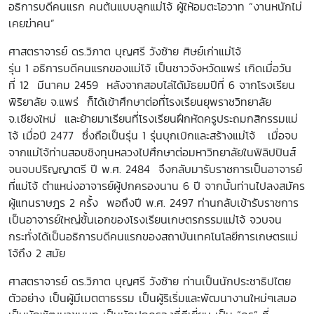
อธิการบดีคนแรก คนต้นแบบลูกแม่โจ้ ผู้ให้อมตะโอวาท “งานหนักไม่
เคยฆ่าคน”
ศาสตราจารย์ ดร.วิภาต บุญศรี วังซ้าย
ศิษย์เก่าแม่โจ้
รุ่น
1
อธิการบดีคนแรกของแม่โจ้ เป็นชาวจังหวัดแพร่ เกิดเมื่อวัน
ที่
12
มีนาคม
2459
หลังจากสอบไล่ได้มัธยมปีที่
6
จากโรงเรียน
พิริยาลัย จ.แพร่
ก็ได้เข้าศึกษาต่อที่โรงเรียนยุพราชวิทยาลัย
จ.เชียงใหม่
และย้ายมาเรียนที่โรงเรียนฝึกหัดครูประถมกสิกรรมแม่
โจ้ เมื่อปี
2477
ซึ่งถือเป็นรุ่น
1
รุ่นบุกเบิกและสร้างแม่โจ้
เมื่อจบ
จากแม่โจ้ท่านสอบชิงทุนหลวงไปศึกษาต่อมหาวิทยาลัยในฟิลิปปินส์
จนจบปริญญาตรี ปี พ.ศ.
2484
จึงกลับมารับราชการเป็นอาจารย์
ที่แม่โจ้ ตำแหน่งอาจารย์ผู้ปกครองนาน
6
ปี จากนั้นท่านไปลงสมัคร
ผู้แทนราษฎร
2
ครั้ง พอถึงปี พ.ศ.
2497
ท่านกลับเข้ารับราชการ
เป็นอาจารย์ใหญ่ชั้นเอกของโรงเรียนเกษตรกรรมแม่โจ้ จวบจน
กระทั่งได้เป็นอธิการบดีคนแรกของสถาบันเทคโนโลยีการเกษตรแม่
โจ้ถึง
2
สมัย
ศาสตราจารย์ ดร.วิภาต บุญศรี วังซ้าย
ท่านเป็นนักประชาธิปไตย
ตัวอย่าง เป็นผู้มีเมตตาธรรม เป็นผู้ริเริ่มและพัฒนางานใหม่ๆเสมอ