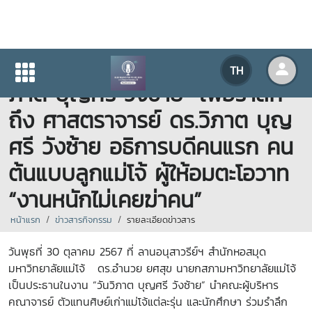
มหาวิทยาลัยแม่โจ้ จัดงาน “วันวิ
TH
ภาต บุญศรี วังซ้าย” เพื่อรำลึก
ถึง ศาสตราจารย์ ดร.วิภาต บุญ
ศรี วังซ้าย อธิการบดีคนแรก คน
ต้นแบบลูกแม่โจ้ ผู้ให้อมตะโอวาท
“งานหนักไม่เคยฆ่าคน”
หน้าแรก
ข่าวสารกิจกรรม
รายละเอียดข่าวสาร
วันพุธที่ 30 ตุลาคม 2567 ที่ ลานอนุสาวรีย์ฯ สำนักหอสมุด
มหาวิทยาลัยแม่โจ้ ดร.อำนวย ยศสุข นายกสภามหาวิทยาลัยแม่โจ้
เป็นประธานในงาน “วันวิภาต บุญศรี วังซ้าย” นำคณะผู้บริหาร
คณาจารย์ ตัวแทนศิษย์เก่าแม่โจ้แต่ละรุ่น และนักศึกษา ร่วมรำลึก