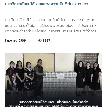
มหาวิทยาลัยแม่โจ้ ขอแสดงความยินดีกับ รมว. อว.
มหาวิทยาลัยแม่โจ้ขอแสดงความยินดีกับศาสตราจารย์ ดร.ยศ
ชนัน วงศ์สวัสดิ์ในโอกาสได้รับพระบรมราชโองการโปรดเกล้าฯ
แต่งตั้งให้ดำรงตำแหน่งรองนายกรัฐมนตรีและรัฐมนตรีว่าการ
กระทรวงการอุดมศึกษา วิทยาศาสตร์ วิจัยและนวัตกรรมประกาศ
1 เมษายน 2569 |
3887
ณ วันที่ 30 มีนาคม 2569