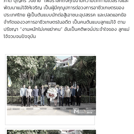
ภาต บุญศรี วังซ้าย” เพื่อรำลึกถึงคุณงามความดีที่ท่านได้สร้างและ
พัฒนาแม่โจ้ให้เจริญ เป็นผู้มีคุณูปการต่อวงการอาชีวเกษตรของ
ประเทศไทย ผู้เป็นต้นแบบนักต่อสู้เอาชนะอุปสรรค และปลดแอกข้อ
จำกัดของวงการอาชีวเกษตรในอดีต เป็นคนต้นแบบลูกแม่โจ้ ตาม
ปรัชญา
“
งานหนักไม่เคยฆ่าคน”
อันเป็นคติพจน์ประจำใจของ ลูกแม่
โจ้จวบจนปัจจุบัน