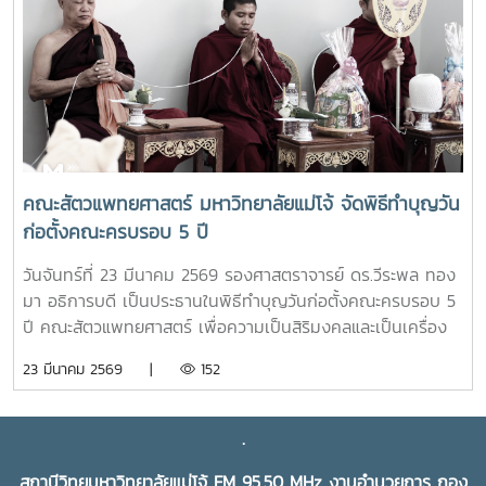
ศูนย์วิจัยและพัฒนาเกษตรธรรมชาติ มหาวิทยาลัยแม่โจ้ ให้
สามารถหาซื้อสินค้าได้งานขึ้นเปิดให้บริการทุกวัน ตั้งแต่เวลา
08.00 - 17.00 น.สอบถามรายละเอียดเพิ่มเติม โทร. 084-
4888305แผนที่ :
https://maps.app.goo.gl/JDtHViw1tcQPDB9S9
คณะสัตวแพทยศาสตร์ มหาวิทยาลัยแม่โจ้ จัดพิธีทำบุญวัน
ก่อตั้งคณะครบรอบ 5 ปี
วันจันทร์ที่ 23 มีนาคม 2569 รองศาสตราจารย์ ดร.วีระพล ทอง
มา อธิการบดี เป็นประธานในพิธีทำบุญวันก่อตั้งคณะครบรอบ 5
ปี คณะสัตวแพทยศาสตร์ เพื่อความเป็นสิริมงคลและเป็นเครื่อง
ยึดเหนี่ยวจิตใจในการทำงานร่วมกันของบุคลากรและนักศึกษา ใน
23 มีนาคม 2569 |
152
โอกาสนี้ได้รับเกียรติจาก ผู้บริหารมหาวิทยาลัย ผู้บริหารคณะสัตว
แพทยศาสตร์ บุคลากร และนักศึกษาสาขาวิชาเทคนิคการ
สัตวแพทย์และการพยาบาลสัตว์ เข้าร่วมพิธีฯ ณ คณะสัตว
.
แพทยศาสตร์ มหาวิทยาลัยแม่โจ้
สถานีวิทยุมหาวิทยาลัยแม่โจ้ FM 95.50 MHz งานอำนวยการ กอง