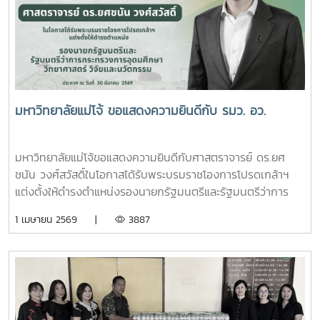
มหาวิทยาลัยแม่โจ้ ขอแสดงความยินดีกับ รมว. อว.
มหาวิทยาลัยแม่โจ้ขอแสดงความยินดีกับศาสตราจารย์ ดร.ยศ
ชนัน วงศ์สวัสดิ์ในโอกาสได้รับพระบรมราชโองการโปรดเกล้าฯ
แต่งตั้งให้ดำรงตำแหน่งรองนายกรัฐมนตรีและรัฐมนตรีว่าการ
กระทรวงการอุดมศึกษา วิทยาศาสตร์ วิจัยและนวัตกรรมประกาศ
1 เมษายน 2569 |
3887
ณ วันที่ 30 มีนาคม 2569