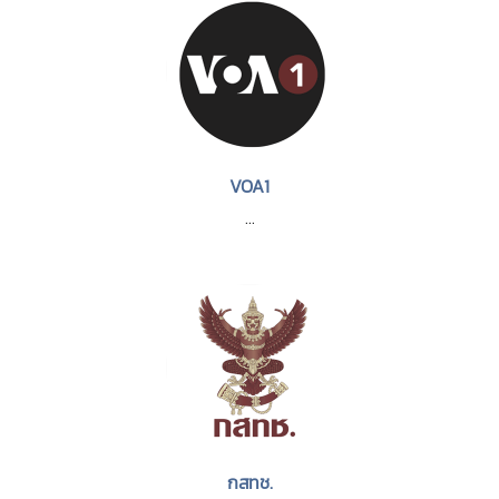
VOA1
...
กสทช.