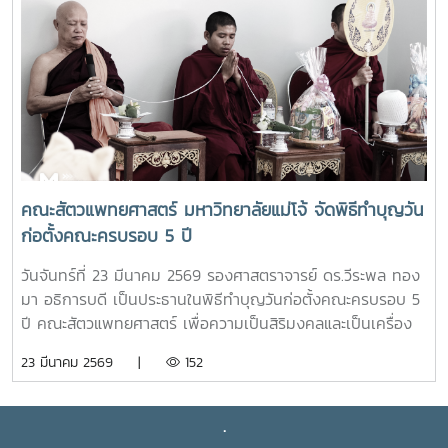
ความสะดวกให้กับผู้ที่ต้องการซื้อสินค้าเกษตรอินทรีย์ของ
ศูนย์วิจัยและพัฒนาเกษตรธรรมชาติ มหาวิทยาลัยแม่โจ้ ให้
สามารถหาซื้อสินค้าได้งานขึ้นเปิดให้บริการทุกวัน ตั้งแต่เวลา
08.00 - 17.00 น.สอบถามรายละเอียดเพิ่มเติม โทร. 084-
4888305แผนที่ :
https://maps.app.goo.gl/JDtHViw1tcQPDB9S9
คณะสัตวแพทยศาสตร์ มหาวิทยาลัยแม่โจ้ จัดพิธีทำบุญวัน
ก่อตั้งคณะครบรอบ 5 ปี
วันจันทร์ที่ 23 มีนาคม 2569 รองศาสตราจารย์ ดร.วีระพล ทอง
มา อธิการบดี เป็นประธานในพิธีทำบุญวันก่อตั้งคณะครบรอบ 5
ปี คณะสัตวแพทยศาสตร์ เพื่อความเป็นสิริมงคลและเป็นเครื่อง
ยึดเหนี่ยวจิตใจในการทำงานร่วมกันของบุคลากรและนักศึกษา ใน
23 มีนาคม 2569 |
152
โอกาสนี้ได้รับเกียรติจาก ผู้บริหารมหาวิทยาลัย ผู้บริหารคณะสัตว
แพทยศาสตร์ บุคลากร และนักศึกษาสาขาวิชาเทคนิคการ
สัตวแพทย์และการพยาบาลสัตว์ เข้าร่วมพิธีฯ ณ คณะสัตว
.
แพทยศาสตร์ มหาวิทยาลัยแม่โจ้