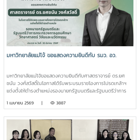
มหาวิทยาลัยแม่โจ้ ขอแสดงความยินดีกับ รมว. อว.
มหาวิทยาลัยแม่โจ้ขอแสดงความยินดีกับศาสตราจารย์ ดร.ยศ
ชนัน วงศ์สวัสดิ์ในโอกาสได้รับพระบรมราชโองการโปรดเกล้าฯ
แต่งตั้งให้ดำรงตำแหน่งรองนายกรัฐมนตรีและรัฐมนตรีว่าการ
กระทรวงการอุดมศึกษา วิทยาศาสตร์ วิจัยและนวัตกรรมประกาศ
1 เมษายน 2569 |
3887
ณ วันที่ 30 มีนาคม 2569