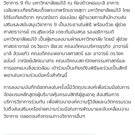
วิชาการ 9 กับ มหาวิทยาลัยแม่โจ้ ณ ห้องข้าวหอมมะลิ อาคาร
เฉลิมพระเกียรติสมเด็จพระเทพรัตนราชสุดา มหาวิทยาลัยแม่โจ้ โดย
ได้รับเกียรติจาก คุณวณิรดา อ่อนน้อม ผู้อำนวยการสำนักงานส่ง
เสริมและสนับสนุนวิชาการ 9 เป็นประธานในพิธี พร้อมด้วย ผู้ช่วย
ศาสตราจารย์ ดร.สุริยะจรัส เตชะตันมีนสกุล รองอธิการบดี
มหาวิทยาลัยแม่โจ้ เป็นผู้แทนลงนามฝ่ายมหาวิทยาลัย โดยมี ผู้ช่วย
ศาสตราจารย์ ดร.วิยะดา ชัยเวช คณบดีคณะบริหารธุรกิจ ,อาจารย์
มาลี ล้วนแก้ว คณบดีคณะพยาบาลศาสตร์ และ อาจารย์ ดร.โชค
อนันต์ วาณิชย์เลิศธนาสาร คณบดีคณะสถาปัตยกรรมศาสตร์และ
การออกแบบสิ่งแวดล้อม เข้าร่วมเป็นเกียรติในพิธีและร่วมเป็นสักขี
พยานในความร่วมมือครั้งสำคัญนี้
การลงนามบันทึกข้อตกลงในครั้งนี้มีวัตถุประสงค์เพื่อร่วมมือในการ
จัดอบรมหลักสูตรผู้บริบาลคุ้มครองสิทธิผู้สูงอายุ ส่งเสริมการ
บริการวิชาการร่วมกัน เพื่อพัฒนาองค์ความรู้วิจัยและนวัตกรรมรวม
ไปถึงส่งเสริมเครือข่ายความร่วมมือในการพัฒนาและขับเคลื่อนงาน
วิชาการ ตลอดจนกิจกรรมทางวิชาการอื่นๆ