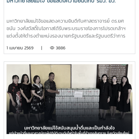
มหาวิทยาลัยแม่โจ้ ขอแสดงความยินดีกับ รมว. อว.
มหาวิทยาลัยแม่โจ้ขอแสดงความยินดีกับศาสตราจารย์ ดร.ยศ
ชนัน วงศ์สวัสดิ์ในโอกาสได้รับพระบรมราชโองการโปรดเกล้าฯ
แต่งตั้งให้ดำรงตำแหน่งรองนายกรัฐมนตรีและรัฐมนตรีว่าการ
กระทรวงการอุดมศึกษา วิทยาศาสตร์ วิจัยและนวัตกรรมประกาศ
1 เมษายน 2569 |
3886
ณ วันที่ 30 มีนาคม 2569