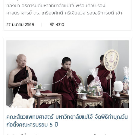
เกษตรอินทรีย์
ทองมา อธิการบดีมหาวิทยาลัยแม่โจ้ พร้อมด้วย รอง
ศาสตราจารย์ ดร. เกรียงศักดิ์ ศรีเงินยวง รองอธิการบดี เข้า
เยี่ยมและให้กำลังใจเจ้าหน้าที่ประจำร้าน ร้านค้าศูนย์วิจัยและ
27 มีนาคม 2569 |
4310
พัฒนาเกษตรธรรมชาติ มหาวิทยาลัยแม่โจ้ สาขาตลาดคำเที่ยง
โดยการเปิดร้านดังกล่าวนัั้น เพื่อเป็นแหล่งรวมสินค้าออร์แกนิก
และ ผลิตภัณฑ์สินค้าเกษตรอินทรีย์ ที่ผลิตโดยศูนย์วิจัยและ
พัฒนาเกษตรธรรมชาติ มหาวิทยาลัยแม่โจ้ และเป็นการอำนวย
ความสะดวกให้กับผู้ที่ต้องการซื้อสินค้าเกษตรอินทรีย์ของ
ศูนย์วิจัยและพัฒนาเกษตรธรรมชาติ มหาวิทยาลัยแม่โจ้ ให้
สามารถหาซื้อสินค้าได้งานขึ้นเปิดให้บริการทุกวัน ตั้งแต่เวลา
08.00 - 17.00 น.สอบถามรายละเอียดเพิ่มเติม โทร. 084-
4888305แผนที่ :
https://maps.app.goo.gl/JDtHViw1tcQPDB9S9
คณะสัตวแพทยศาสตร์ มหาวิทยาลัยแม่โจ้ จัดพิธีทำบุญวัน
ก่อตั้งคณะครบรอบ 5 ปี