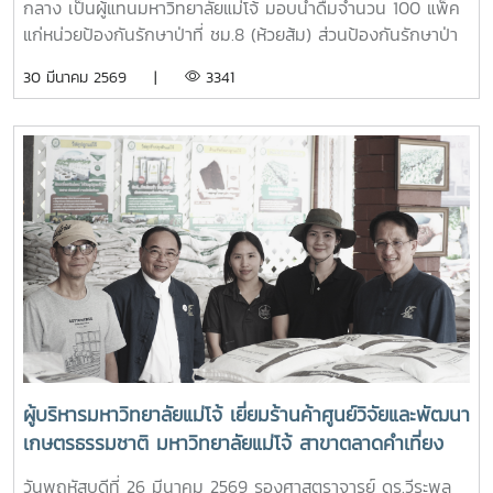
กลาง เป็นผู้แทนมหาวิทยาลัยแม่โจ้ มอบน้ำดื่มจำนวน 100 แพ็ค
แก่หน่วยป้องกันรักษาป่าที่ ชม.8 (ห้วยส้ม) ส่วนป้องกันรักษาป่า
และควบคุมไฟฟ้า สำนักงานจัดการทรัพยากรป่าไม้ที่ 1
30 มีนาคม 2569 |
3341
(เชียงใหม่) เพื่อใช้สนับสนุนการปฏิบัติงานของเจ้าหน้าที่ที่ปฏิบัติ
ภารกิจควบคุมและระงับเหตุไฟป่าในพื้นที่ และเป็นกำลังใจแก่เจ้า
หน้าที่และอาสาสมัครผู้ปฏิบัติงานดับไฟป่าในพื้นที่ในพื้นที่อำเภอ
สันทราย จังหวัดเชียงใหม่
ผู้บริหารมหาวิทยาลัยแม่โจ้ เยี่ยมร้านค้าศูนย์วิจัยและพัฒนา
เกษตรธรรมชาติ มหาวิทยาลัยแม่โจ้ สาขาตลาดคำเที่ยง
เพื่อเป็นแหล่งรวมสินค้าออร์แกนิก และ ผลิตภัณฑ์สินค้า
วันพฤหัสบดีที่ 26 มีนาคม 2569 รองศาสตราจารย์ ดร.วีระพล