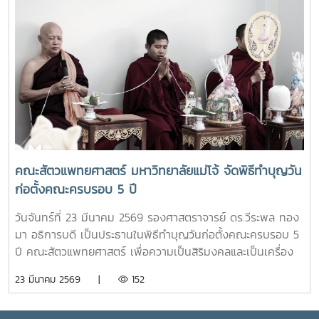
พัฒนาเกษตรธรรมชาติ มหาวิทยาลัยแม่โจ้ และเป็นการอำนวย
ความสะดวกให้กับผู้ที่ต้องการซื้อสินค้าเกษตรอินทรีย์ของ
ศูนย์วิจัยและพัฒนาเกษตรธรรมชาติ มหาวิทยาลัยแม่โจ้ ให้
สามารถหาซื้อสินค้าได้งานขึ้นเปิดให้บริการทุกวัน ตั้งแต่เวลา
08.00 - 17.00 น.สอบถามรายละเอียดเพิ่มเติม โทร. 084-
4888305แผนที่ :
https://maps.app.goo.gl/JDtHViw1tcQPDB9S9
คณะสัตวแพทยศาสตร์ มหาวิทยาลัยแม่โจ้ จัดพิธีทำบุญวัน
ก่อตั้งคณะครบรอบ 5 ปี
วันจันทร์ที่ 23 มีนาคม 2569 รองศาสตราจารย์ ดร.วีระพล ทอง
มา อธิการบดี เป็นประธานในพิธีทำบุญวันก่อตั้งคณะครบรอบ 5
ปี คณะสัตวแพทยศาสตร์ เพื่อความเป็นสิริมงคลและเป็นเครื่อง
ยึดเหนี่ยวจิตใจในการทำงานร่วมกันของบุคลากรและนักศึกษา ใน
23 มีนาคม 2569 |
152
โอกาสนี้ได้รับเกียรติจาก ผู้บริหารมหาวิทยาลัย ผู้บริหารคณะสัตว
แพทยศาสตร์ บุคลากร และนักศึกษาสาขาวิชาเทคนิคการ