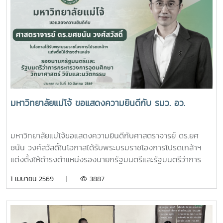
มหาวิทยาลัยแม่โจ้ ขอแสดงความยินดีกับ รมว. อว.
มหาวิทยาลัยแม่โจ้ขอแสดงความยินดีกับศาสตราจารย์ ดร.ยศ
ชนัน วงศ์สวัสดิ์ในโอกาสได้รับพระบรมราชโองการโปรดเกล้าฯ
แต่งตั้งให้ดำรงตำแหน่งรองนายกรัฐมนตรีและรัฐมนตรีว่าการ
กระทรวงการอุดมศึกษา วิทยาศาสตร์ วิจัยและนวัตกรรมประกาศ
1 เมษายน 2569 |
3887
ณ วันที่ 30 มีนาคม 2569