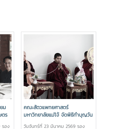
ี่ยม
คณะสัตวแพทยศาสตร์
กษตร
มหาวิทยาลัยแม่โจ้ จัดพิธีทำบุญวัน
 สาขา
ก่อตั้งคณะครบรอบ 5 ปี
9 รอง
วันจันทร์ที่ 23 มีนาคม 2569 รอง