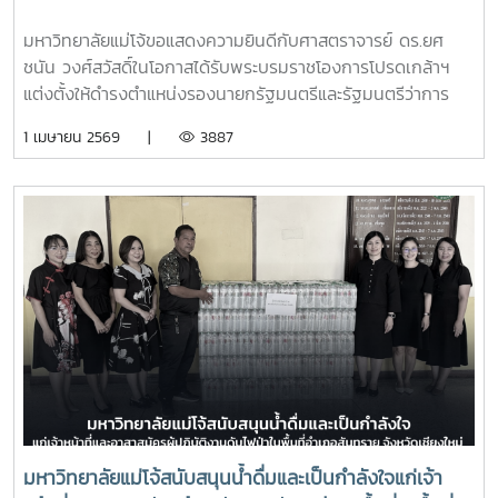
มหาวิทยาลัยแม่โจ้ขอแสดงความยินดีกับศาสตราจารย์ ดร.ยศ
ชนัน วงศ์สวัสดิ์ในโอกาสได้รับพระบรมราชโองการโปรดเกล้าฯ
แต่งตั้งให้ดำรงตำแหน่งรองนายกรัฐมนตรีและรัฐมนตรีว่าการ
กระทรวงการอุดมศึกษา วิทยาศาสตร์ วิจัยและนวัตกรรมประกาศ
1 เมษายน 2569 |
3887
ณ วันที่ 30 มีนาคม 2569
มหาวิทยาลัยแม่โจ้สนับสนุนน้ำดื่มและเป็นกำลังใจแก่เจ้า