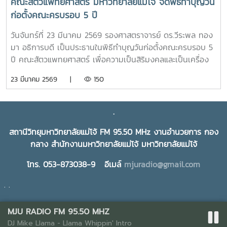
คณะสัตวแพทยศาสตร์ มหาวิทยาลัยแม่โจ้ จัดพิธีทำบุญวัน
ก่อตั้งคณะครบรอบ 5 ปี
วันจันทร์ที่ 23 มีนาคม 2569 รองศาสตราจารย์ ดร.วีระพล ทอง
มา อธิการบดี เป็นประธานในพิธีทำบุญวันก่อตั้งคณะครบรอบ 5
ปี คณะสัตวแพทยศาสตร์ เพื่อความเป็นสิริมงคลและเป็นเครื่อง
ยึดเหนี่ยวจิตใจในการทำงานร่วมกันของบุคลากรและนักศึกษา ใน
23 มีนาคม 2569 |
150
โอกาสนี้ได้รับเกียรติจาก ผู้บริหารมหาวิทยาลัย ผู้บริหารคณะสัตว
แพทยศาสตร์ บุคลากร และนักศึกษาสาขาวิชาเทคนิคการ
สัตวแพทย์และการพยาบาลสัตว์ เข้าร่วมพิธีฯ ณ คณะสัตว
.
แพทยศาสตร์ มหาวิทยาลัยแม่โจ้
สถานีวิทยุมหาวิทยาลัยแม่โจ้ FM 95.50 MHz งานอำนวยการ กอง
กลาง สำนักงานมหาวิทยาลัยแม่โจ้ มหาวิทยาลัยแม่โจ้
โทร. 053-873038-9 อีเมล์
mjuradio@gmail.com
. .
MJU RADIO FM 95.50 MHZ
Web Template Management 2021
DJ Mike Llama - Llama Whippin' Intro
นโยบายการพัฒนาระบบ
|
ทีมพัฒนาระบบ