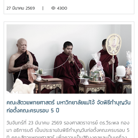
เยี่ยมและให้กำลังใจเจ้าหน้าที่ประจำร้าน ร้านค้าศูนย์วิจัยและ
27 มีนาคม 2569 |
4300
พัฒนาเกษตรธรรมชาติ มหาวิทยาลัยแม่โจ้ สาขาตลาดคำเที่ยง
โดยการเปิดร้านดังกล่าวนัั้น เพื่อเป็นแหล่งรวมสินค้าออร์แกนิก
และ ผลิตภัณฑ์สินค้าเกษตรอินทรีย์ ที่ผลิตโดยศูนย์วิจัยและ
พัฒนาเกษตรธรรมชาติ มหาวิทยาลัยแม่โจ้ และเป็นการอำนวย
ความสะดวกให้กับผู้ที่ต้องการซื้อสินค้าเกษตรอินทรีย์ของ
ศูนย์วิจัยและพัฒนาเกษตรธรรมชาติ มหาวิทยาลัยแม่โจ้ ให้
สามารถหาซื้อสินค้าได้งานขึ้นเปิดให้บริการทุกวัน ตั้งแต่เวลา
08.00 - 17.00 น.สอบถามรายละเอียดเพิ่มเติม โทร. 084-
4888305แผนที่ :
https://maps.app.goo.gl/JDtHViw1tcQPDB9S9
คณะสัตวแพทยศาสตร์ มหาวิทยาลัยแม่โจ้ จัดพิธีทำบุญวัน
ก่อตั้งคณะครบรอบ 5 ปี
วันจันทร์ที่ 23 มีนาคม 2569 รองศาสตราจารย์ ดร.วีระพล ทอง
มา อธิการบดี เป็นประธานในพิธีทำบุญวันก่อตั้งคณะครบรอบ 5
ปี คณะสัตวแพทยศาสตร์ เพื่อความเป็นสิริมงคลและเป็นเครื่อง