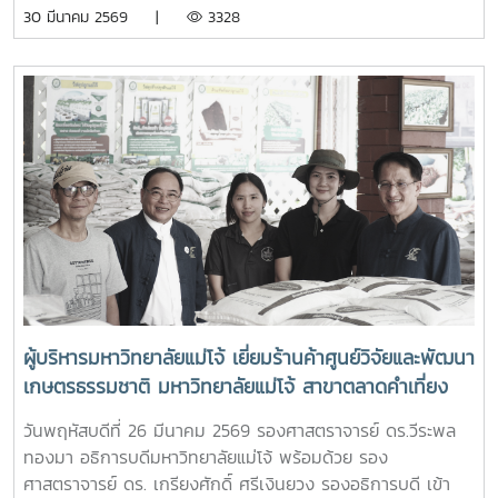
และควบคุมไฟฟ้า สำนักงานจัดการทรัพยากรป่าไม้ที่ 1
30 มีนาคม 2569 |
3328
(เชียงใหม่) เพื่อใช้สนับสนุนการปฏิบัติงานของเจ้าหน้าที่ที่ปฏิบัติ
ภารกิจควบคุมและระงับเหตุไฟป่าในพื้นที่ และเป็นกำลังใจแก่เจ้า
หน้าที่และอาสาสมัครผู้ปฏิบัติงานดับไฟป่าในพื้นที่ในพื้นที่อำเภอ
สันทราย จังหวัดเชียงใหม่
ผู้บริหารมหาวิทยาลัยแม่โจ้ เยี่ยมร้านค้าศูนย์วิจัยและพัฒนา
เกษตรธรรมชาติ มหาวิทยาลัยแม่โจ้ สาขาตลาดคำเที่ยง
เพื่อเป็นแหล่งรวมสินค้าออร์แกนิก และ ผลิตภัณฑ์สินค้า
วันพฤหัสบดีที่ 26 มีนาคม 2569 รองศาสตราจารย์ ดร.วีระพล
เกษตรอินทรีย์
ทองมา อธิการบดีมหาวิทยาลัยแม่โจ้ พร้อมด้วย รอง
ศาสตราจารย์ ดร. เกรียงศักดิ์ ศรีเงินยวง รองอธิการบดี เข้า