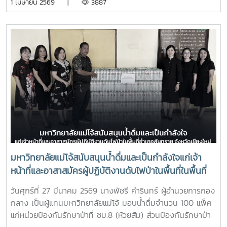
1 เมษายน 2569 |
3887
ณ วันที่ 30 มีนาคม 2569
มหาวิทยาลัยแม่โจ้สนับสนุนน้ำดื่มและเป็นกำลังใจแก่เจ้า
หน้าที่และอาสาสมัครผู้ปฏิบัติงานดับไฟป่าในพื้นที่ในพื้นที่
อำเภอสันทราย จังหวัดเชียงใหม่
วันศุกร์ที่ 27 มีนาคม 2569 นางพัชรี คำรินทร์ ผู้อำนวยการกอง
กลาง เป็นผู้แทนมหาวิทยาลัยแม่โจ้ มอบน้ำดื่มจำนวน 100 แพ็ค
แก่หน่วยป้องกันรักษาป่าที่ ชม.8 (ห้วยส้ม) ส่วนป้องกันรักษาป่า