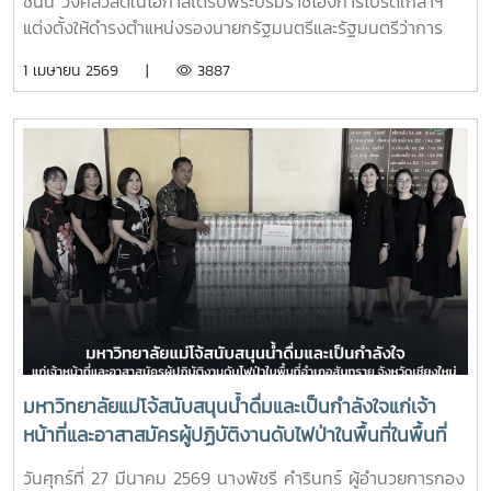
ชนัน วงศ์สวัสดิ์ในโอกาสได้รับพระบรมราชโองการโปรดเกล้าฯ
แต่งตั้งให้ดำรงตำแหน่งรองนายกรัฐมนตรีและรัฐมนตรีว่าการ
กระทรวงการอุดมศึกษา วิทยาศาสตร์ วิจัยและนวัตกรรมประกาศ
1 เมษายน 2569 |
3887
ณ วันที่ 30 มีนาคม 2569
มหาวิทยาลัยแม่โจ้สนับสนุนน้ำดื่มและเป็นกำลังใจแก่เจ้า
หน้าที่และอาสาสมัครผู้ปฏิบัติงานดับไฟป่าในพื้นที่ในพื้นที่
อำเภอสันทราย จังหวัดเชียงใหม่
วันศุกร์ที่ 27 มีนาคม 2569 นางพัชรี คำรินทร์ ผู้อำนวยการกอง