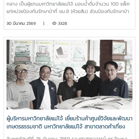
กลาง เป็นผู้แทนมหาวิทยาลัยแม่โจ้ มอบน้ำดื่มจำนวน 100 แพ็ค
แก่หน่วยป้องกันรักษาป่าที่ ชม.8 (ห้วยส้ม) ส่วนป้องกันรักษาป่า
และควบคุมไฟฟ้า สำนักงานจัดการทรัพยากรป่าไม้ที่ 1
30 มีนาคม 2569 |
3328
(เชียงใหม่) เพื่อใช้สนับสนุนการปฏิบัติงานของเจ้าหน้าที่ที่ปฏิบัติ
ภารกิจควบคุมและระงับเหตุไฟป่าในพื้นที่ และเป็นกำลังใจแก่เจ้า
หน้าที่และอาสาสมัครผู้ปฏิบัติงานดับไฟป่าในพื้นที่ในพื้นที่อำเภอ
สันทราย จังหวัดเชียงใหม่
ผู้บริหารมหาวิทยาลัยแม่โจ้ เยี่ยมร้านค้าศูนย์วิจัยและพัฒนา
เกษตรธรรมชาติ มหาวิทยาลัยแม่โจ้ สาขาตลาดคำเที่ยง
เพื่อเป็นแหล่งรวมสินค้าออร์แกนิก และ ผลิตภัณฑ์สินค้า
วันพฤหัสบดีที่ 26 มีนาคม 2569 รองศาสตราจารย์ ดร.วีระพล