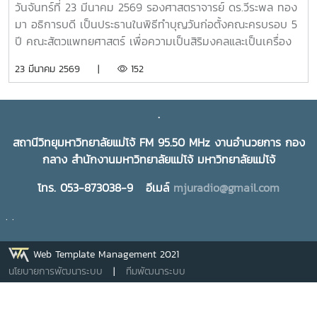
วันจันทร์ที่ 23 มีนาคม 2569 รองศาสตราจารย์ ดร.วีระพล ทอง
มา อธิการบดี เป็นประธานในพิธีทำบุญวันก่อตั้งคณะครบรอบ 5
ปี คณะสัตวแพทยศาสตร์ เพื่อความเป็นสิริมงคลและเป็นเครื่อง
ยึดเหนี่ยวจิตใจในการทำงานร่วมกันของบุคลากรและนักศึกษา ใน
23 มีนาคม 2569 |
152
โอกาสนี้ได้รับเกียรติจาก ผู้บริหารมหาวิทยาลัย ผู้บริหารคณะสัตว
แพทยศาสตร์ บุคลากร และนักศึกษาสาขาวิชาเทคนิคการ
สัตวแพทย์และการพยาบาลสัตว์ เข้าร่วมพิธีฯ ณ คณะสัตว
.
แพทยศาสตร์ มหาวิทยาลัยแม่โจ้
สถานีวิทยุมหาวิทยาลัยแม่โจ้ FM 95.50 MHz งานอำนวยการ กอง
กลาง สำนักงานมหาวิทยาลัยแม่โจ้ มหาวิทยาลัยแม่โจ้
โทร. 053-873038-9 อีเมล์
mjuradio@gmail.com
. .
Web Template Management 2021
นโยบายการพัฒนาระบบ
|
ทีมพัฒนาระบบ