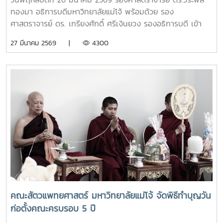
เกษตรอินทรีย์
ทองมา อธิการบดีมหาวิทยาลัยแม่โจ้ พร้อมด้วย รอง
ศาสตราจารย์ ดร. เกรียงศักดิ์ ศรีเงินยวง รองอธิการบดี เข้า
เยี่ยมและให้กำลังใจเจ้าหน้าที่ประจำร้าน ร้านค้าศูนย์วิจัยและ
27 มีนาคม 2569 |
4300
พัฒนาเกษตรธรรมชาติ มหาวิทยาลัยแม่โจ้ สาขาตลาดคำเที่ยง
โดยการเปิดร้านดังกล่าวนัั้น เพื่อเป็นแหล่งรวมสินค้าออร์แกนิก
และ ผลิตภัณฑ์สินค้าเกษตรอินทรีย์ ที่ผลิตโดยศูนย์วิจัยและ
พัฒนาเกษตรธรรมชาติ มหาวิทยาลัยแม่โจ้ และเป็นการอำนวย
ความสะดวกให้กับผู้ที่ต้องการซื้อสินค้าเกษตรอินทรีย์ของ
ศูนย์วิจัยและพัฒนาเกษตรธรรมชาติ มหาวิทยาลัยแม่โจ้ ให้
สามารถหาซื้อสินค้าได้งานขึ้นเปิดให้บริการทุกวัน ตั้งแต่เวลา
08.00 - 17.00 น.สอบถามรายละเอียดเพิ่มเติม โทร. 084-
4888305แผนที่ :
https://maps.app.goo.gl/JDtHViw1tcQPDB9S9
คณะสัตวแพทยศาสตร์ มหาวิทยาลัยแม่โจ้ จัดพิธีทำบุญวัน
ก่อตั้งคณะครบรอบ 5 ปี