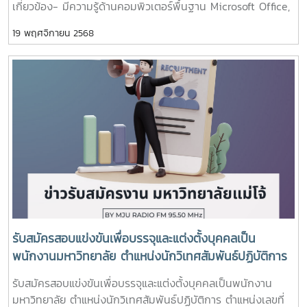
เกี่ยวข้อง- มีความรู้ด้านคอมพิวเตอร์พื้นฐาน Microsoft Office,
PowerPoint, Internet- มีทักษะการจัดทำบัญชี รายงานการเงิน
19 พฤศจิกายน 2568
และเอกสารสรุปผล- มีความรับผิดชอบ ละเอียดรอบคอบ และ
ทำงานเป็นทีมได้ดี- สามารถปฏิบัติงานนอกเวลาได้เป็นบางครั้ง
ตามภารกิจ การรับสมัครผู้สนใจสามารถดูและดาวน์โหลดราย
ละเอียดและยื่นใบสมัครได้ที่ Facebook :
https://www.facebook.com/IQSMaejoใบสมัครงาน :
https://iqs.mju.ac.th/wtms_documentAdminPage.aspx?
bID=19573ส่งใบสมัครแบบ PDF มาที่อีเมล :
saraban.iqs@mju.ac.thตั้งแต่วันนี้ – 25 พฤศจิกายน 2568
กำหนดการสอบประกาศรายชื่อผู้มีสิทธิ์สอบ : 29 พฤศจิกายน
2568สอบข้อเขียนและสอบสัมภาษณ์ : 2 ธันวาคม 2568(ตามราย
ละเอียดในประกาศ)
รับสมัครสอบแข่งขันเพื่อบรรจุและแต่งตั้งบุคคลเป็น
พนักงานมหาวิทยาลัย ตำแหน่งนักวิเทศสัมพันธ์ปฏิบัติการ
ตำแหน่งเลขที่ 766 สังกัดกองวิเทศสัมพันธ์ สำนักงาน
รับสมัครสอบแข่งขันเพื่อบรรจุและแต่งตั้งบุคคลเป็นพนักงาน
มหาวิทยาลัย
มหาวิทยาลัย ตำแหน่งนักวิเทศสัมพันธ์ปฏิบัติการ ตำแหน่งเลขที่