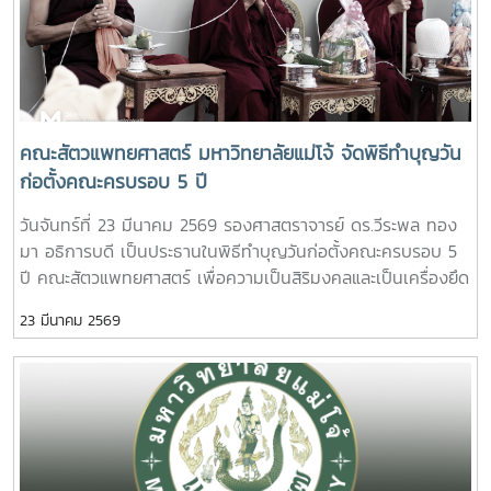
ละเอียดเพิ่มเติม โทร. 084-4888305แผนที่ :
https://maps.app.goo.gl/JDtHViw1tcQPDB9S9
คณะสัตวแพทยศาสตร์ มหาวิทยาลัยแม่โจ้ จัดพิธีทำบุญวัน
ก่อตั้งคณะครบรอบ 5 ปี
วันจันทร์ที่ 23 มีนาคม 2569 รองศาสตราจารย์ ดร.วีระพล ทอง
มา อธิการบดี เป็นประธานในพิธีทำบุญวันก่อตั้งคณะครบรอบ 5
ปี คณะสัตวแพทยศาสตร์ เพื่อความเป็นสิริมงคลและเป็นเครื่องยึด
เหนี่ยวจิตใจในการทำงานร่วมกันของบุคลากรและนักศึกษา ใน
23 มีนาคม 2569
โอกาสนี้ได้รับเกียรติจาก ผู้บริหารมหาวิทยาลัย ผู้บริหารคณะสัตว
แพทยศาสตร์ บุคลากร และนักศึกษาสาขาวิชาเทคนิคการ
สัตวแพทย์และการพยาบาลสัตว์ เข้าร่วมพิธีฯ ณ คณะสัตว
แพทยศาสตร์ มหาวิทยาลัยแม่โจ้