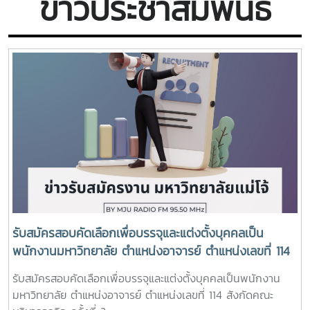
ข่าวประชาสัมพันธ์
ความรู้ให้เกิดนวัตกรรมที่สามารถนำไปใช้ได้จริงในภาค
เกษตรกรรมและระดับครัวเรือน สร้างประโยชน์ทั้งในมิติด้าน
เศรษฐกิจ สังคม และสิ่งแวดล้อม รวมถึงการช่วยลดขยะอินทรีย์ใน
พื้นที่จังหวัดเชียงใหม่และนำมาผลิตเป็นแปรรูปเป็นธาตุอาหารของ
พืชหรือปุ๋ยต่อมาทาง ศูนย์วิจัยและพัฒนาเกษตรธรรมชาติ
มหาวิทยาลัยแม่โจ้ ได้ดำเนินการพัฒนาต่อยอดการจัดการขยะ
อินทรีย์ด้วยการพัฒนานวัตกรรมใหม่ เรียกว่า ดินพรีเมียม หรือ
ดิน เด้ง ดึ๋ง โดยเป็นอีกก้าวสำคัญของการยกระดับปัจจัยการ
ผลิตทางการเกษตร สำหรับดินพรีเมียม หรือ ดิน เด้ง ดึ๋ง นี้เป็น
ดินพร้อมปลูกที่ผลิตจากดินอินทรีย์ 100% อุดมด้วยธาตุอาหารพืช
มีโครงสร้างดินร่วนซุย ระบายน้ำและอากาศได้ดี และมีค่าความ
เป็นกรด-ด่าง (pH) ที่เหมาะสมต่อการเจริญเติบโตของพืช ช่วยส่ง
เสริมให้พืชดูดใช้ธาตุอาหารได้อย่างมีประสิทธิภาพ เหมาะสำหรับ
การปลูกพืชอินทรีย์ทุกชนิด ให้ผลผลิตสะอาด ปลอดภัย และ
รับสมัครสอบคัดเลือกเพื่อบรรจุและแต่งตั้งบุคคลเป็น
ปราศจากสารพิษตกค้าง ซึ่งจัดได้ว่าดินปลูกพรีเมียมของ
พนักงานมหาวิทยาลัย ตำแหน่งอาจารย์ ตำแหน่งเลขที่ 114
ศูนย์วิจัยและพัฒนาเกษตรธรรมชาติ มหาวิทยาลัยแม่โจ้ เป็นดินที่
สังกัดคณะบริหารธุรกิจ ครั้งที่ 2
มีองค์ประกอบทางชีวภาพ กายภาพและเคมี ครบสมบูรณ์ เหมาะ
รับสมัครสอบคัดเลือกเพื่อบรรจุและแต่งตั้งบุคคลเป็นพนักงาน
สำหรับการปลูกพืชในระยะยาวศาสตราจารย์ ดร.อานัฐ ตันโช กล่าว
มหาวิทยาลัย ตำแหน่งอาจารย์ ตำแหน่งเลขที่ 114 สังกัดคณะ
ด้วยว่า ดินพรีเมียม หรือ ดิน เด้ง ดึ๋ง นี้ สามารถนำไปปลูกพืชได้