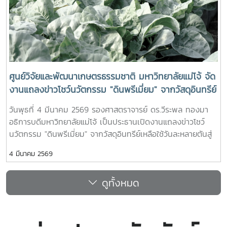
ศูนย์วิจัยและพัฒนาเกษตรธรรมชาติ มหาวิทยาลัยแม่โจ้ จัด
งานแถลงข่าวโชว์นวัตกรรม "ดินพรีเมี่ยม" จากวัสดุอินทรีย์
เหลือใช้วันละหลายตันสู่ปัจจัยการผลิตทางการเกษตรชั้น
วันพุธที่ 4 มีนาคม 2569 รองศาสตราจารย์ ดร.วีระพล ทองมา
ยอด อุดมด้วยธาตุอาหารสำคัญสำหรับพืช ช่วยการเจริญ
อธิการบดีมหาวิทยาลัยแม่โจ้ เป็นประธานเปิดงานแถลงข่าวโชว์
เติบโตและคุณภาพผลผลิต พร้อมปลูกในขั้นตอนเดียวโดยไม่
นวัตกรรม "ดินพรีเมี่ยม" จากวัสดุอินทรีย์เหลือใช้วันละหลายตันสู่
ต้องใส่ปุ๋ย
ปัจจัยการผลิตทางการเกษตรชั้นยอด อุดมด้วยธาตุอาหารสำคัญ
4 มีนาคม 2569
สำหรับพืช ช่วยการเจริญเติบโตและคุณภาพผลผลิต พร้อมปลูกใน
ขั้นตอนเดียวโดยไม่ต้องใส่ปุ๋ย ณ ศูนย์วิจัยและพัฒนาเกษตร
ดูทั้งหมด
ธรรมชาติ มหาวิทยาลัยแม่โจ้ ศาสตราจารย์ ดร.อานัฐ ตันโช กล่าว
ว่าตั้งแต่ พ.ศ. 2542 เป็นต้นมาจนถึงปัจจุบัน ทางศูนย์วิจัยและ
พัฒนาเกษตรธรรมชาติ มหาวิทยาลัยแม่โจ้ ได้ดำเนินงานด้านการ
จัดการขยะอินทรีย์ โดยมุ่งเน้นการวิจัย พัฒนา และต่อยอดองค์