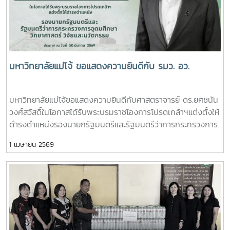
มหาวิทยาลัยแม่โจ้ ขอแสดงความยินดีกับ รมว. อว.
มหาวิทยาลัยแม่โจ้ขอแสดงความยินดีกับศาสตราจารย์ ดร.ยศชนัน
วงศ์สวัสดิ์ในโอกาสได้รับพระบรมราชโองการโปรดเกล้าฯแต่งตั้งให้
ดำรงตำแหน่งรองนายกรัฐมนตรีและรัฐมนตรีว่าการกระทรวงการ
อุดมศึกษา วิทยาศาสตร์ วิจัยและนวัตกรรมประกาศ ณ วันที่ 30
1 เมษายน 2569
มีนาคม 2569